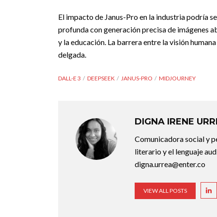
El impacto de Janus-Pro en la industria podría s
profunda con generación precisa de imágenes ab
y la educación. La barrera entre la visión humana
delgada.
DALL-E 3
DEEPSEEK
JANUS-PRO
MIDJOURNEY
DIGNA IRENE UR
Comunicadora social y pe
literario y el lenguaje au
digna.urrea@enter.co
VIEW ALL POSTS