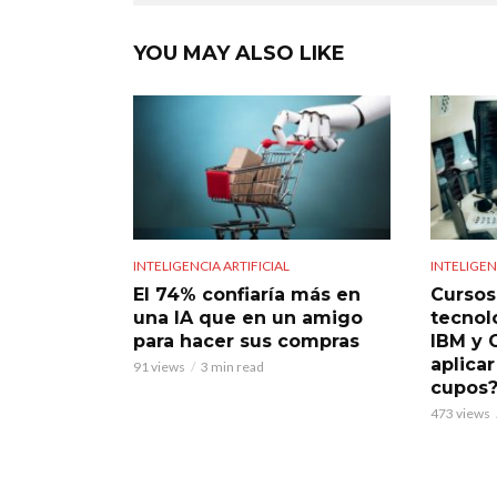
YOU MAY ALSO LIKE
INTELIGENCIA ARTIFICIAL
INTELIGEN
El 74% confiaría más en
Cursos 
una IA que en un amigo
tecnol
para hacer sus compras
IBM y 
aplicar
91 views
3 min read
cupos
473 views