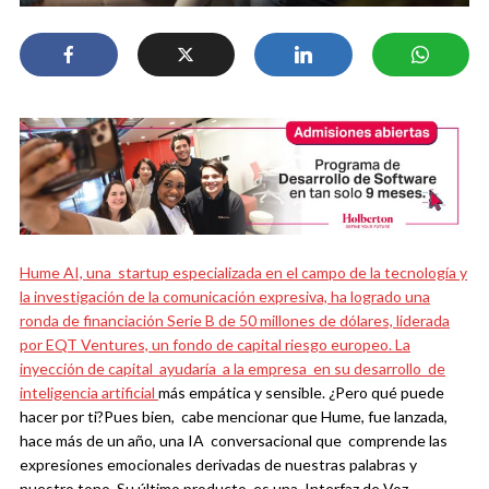
Hume AI, una startup especializada en el campo de la tecnología y
la investigación de la comunicación expresiva, ha logrado una
ronda de financiación Serie B de 50 millones de dólares, liderada
por EQT Ventures,
un fondo de capital riesgo europeo.
La
inyección de capital ayudaría a la empresa en su desarrollo de
inteligencia artificial
más empática y sensible. ¿Pero qué puede
hacer por ti?
Pues bien, cabe mencionar que Hume, fue lanzada,
hace más de un año, una IA conversacional que comprende
las
expresiones emocionales derivadas de nuestras palabras y
nuestro tono.
Su último producto, es una Interfaz de Voz