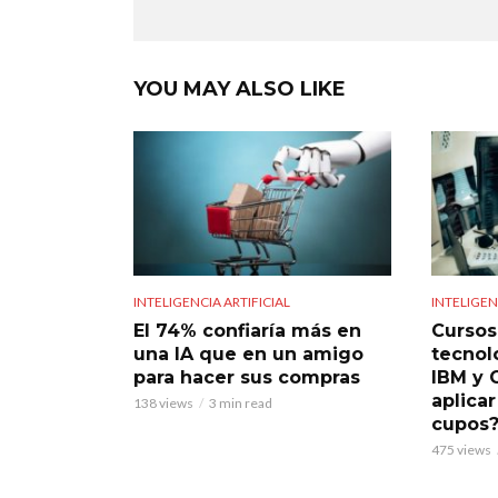
YOU MAY ALSO LIKE
INTELIGENCIA ARTIFICIAL
INTELIGEN
El 74% confiaría más en
Cursos 
una IA que en un amigo
tecnol
para hacer sus compras
IBM y 
aplicar
138 views
3 min read
cupos
475 views