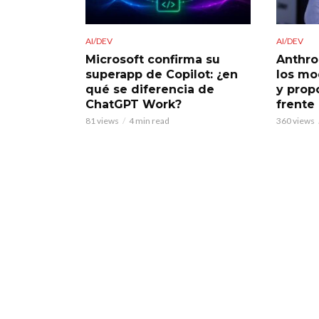
AI/DEV
AI/DEV
Microsoft confirma su
Anthro
superapp de Copilot: ¿en
los mo
qué se diferencia de
y prop
ChatGPT Work?
frente
81 views
4 min read
360 views