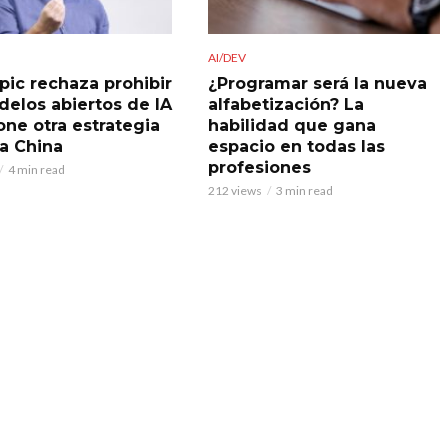
AI/DEV
pic rechaza prohibir
¿Programar será la nueva
delos abiertos de IA
alfabetización? La
one otra estrategia
habilidad que gana
 a China
espacio en todas las
profesiones
4 min read
212 views
3 min read