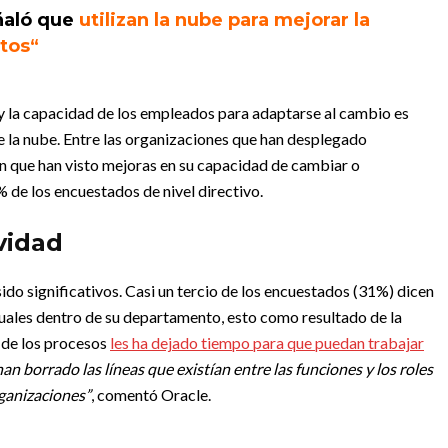
ñaló que
utilizan la nube para mejorar la
tos
“
y la capacidad de los empleados para adaptarse al cambio es
 la nube. Entre las organizaciones que han desplegado
n que han visto mejoras en su capacidad de cambiar o
% de los encuestados de nivel directivo.
vidad
ido significativos. Casi un tercio de los encuestados (31%) dicen
ales dentro de su departamento, esto como resultado de la
 de los procesos
les ha dejado tiempo para que puedan trabajar
han borrado las líneas que existían entre las funciones y los roles
rganizaciones”
, comentó Oracle.