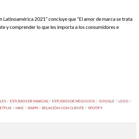
en Latinoamérica 2021” concluye que “El amor de marca se trata
iente y comprender lo que les importa a los consumidores e
LES
ESTUDIOS DE MARCAS
ESTUDIOS DE NEGOCIOS
GOOGLE
LEGO
ETFLIX
NIKE
RAPPI
RELACIÓN CON CLIENTE
SPOTIFY