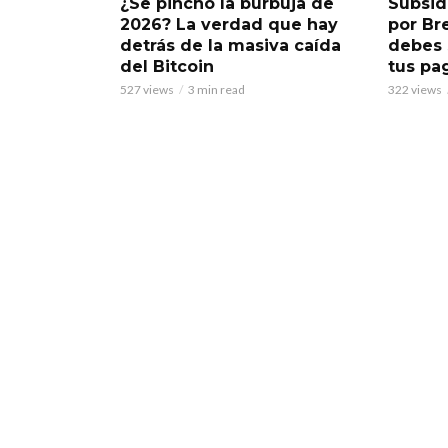
¿Se pinchó la burbuja de
Subsid
2026? La verdad que hay
por Br
detrás de la masiva caída
debes 
del Bitcoin
tus pa
527 views
3 min read
322 views