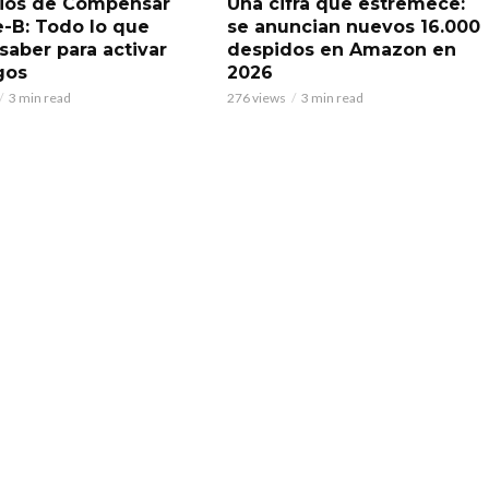
ios de Compensar
Una cifra que estremece:
e-B: Todo lo que
se anuncian nuevos 16.000
saber para activar
despidos en Amazon en
gos
2026
3 min read
276 views
3 min read