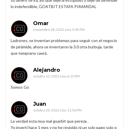
su dinero se irá, así que deje la estupidez y deje de defender
lo indefendible, GOATBIT ESTAFA PIRAMIDAL
Omar
noviembre 28, 2022 a las 3:45 PM
Ladrones, se inventan problemas para seguir con el negocio
de pirámide, ahora se inventaron la 3.0 otra burbuja, tarde
que temprano caerá.
Alejandro
octubre 13, 2022 a las 6:15 PM
Somos Go
Juan
octubre 20, 2022 a las 11:56 PM
La verdad esta muy mal goarbit que pereza .
Yo invertí hace 1 mes y no he resivido ni un solo pago solo q