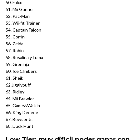
50. Falco
51. Mii Gunner
52. Pac-Man
53. Wii-fit Trainer
54. Captain Falcon
55. Corrin
56. Zelda
57. Robin
58. Rosalina y Luma
59. Greninja
60. Ice Climbers
61. Sheik
62.Jigglypuff
63. Ridley
64. Mii Brawler
65. Game&Watch
66. King Dedede
67. Bowser Jr.
68. Duck Hunt
Low Tier: muy difícil poder ganar con