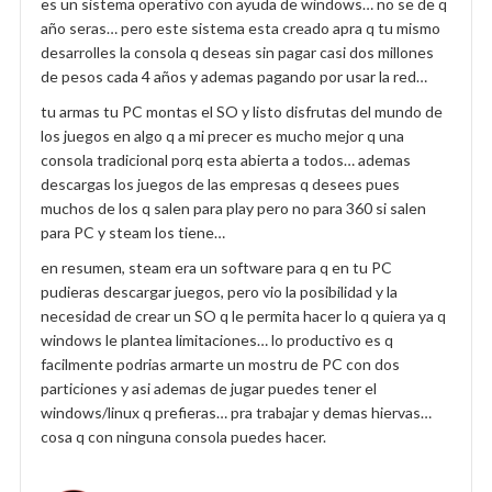
es un sistema operativo con ayuda de windows… no se de q
año seras… pero este sistema esta creado apra q tu mismo
desarrolles la consola q deseas sin pagar casi dos millones
de pesos cada 4 años y ademas pagando por usar la red…
tu armas tu PC montas el SO y listo disfrutas del mundo de
los juegos en algo q a mi precer es mucho mejor q una
consola tradicional porq esta abierta a todos… ademas
descargas los juegos de las empresas q desees pues
muchos de los q salen para play pero no para 360 si salen
para PC y steam los tiene…
en resumen, steam era un software para q en tu PC
pudieras descargar juegos, pero vio la posibilidad y la
necesidad de crear un SO q le permita hacer lo q quiera ya q
windows le plantea limitaciones… lo productivo es q
facilmente podrias armarte un mostru de PC con dos
particiones y asi ademas de jugar puedes tener el
windows/linux q prefieras… pra trabajar y demas hiervas…
cosa q con ninguna consola puedes hacer.