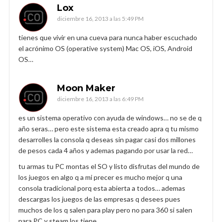
Lox
diciembre 16, 2013 a las 5:49 PM
tienes que vivir en una cueva para nunca haber escuchado
el acrónimo OS (operative system) Mac OS, iOS, Android
OS…
Moon Maker
diciembre 16, 2013 a las 6:49 PM
es un sistema operativo con ayuda de windows… no se de q
año seras… pero este sistema esta creado apra q tu mismo
desarrolles la consola q deseas sin pagar casi dos millones
de pesos cada 4 años y ademas pagando por usar la red…
tu armas tu PC montas el SO y listo disfrutas del mundo de
los juegos en algo q a mi precer es mucho mejor q una
consola tradicional porq esta abierta a todos… ademas
descargas los juegos de las empresas q desees pues
muchos de los q salen para play pero no para 360 si salen
para PC y steam los tiene…