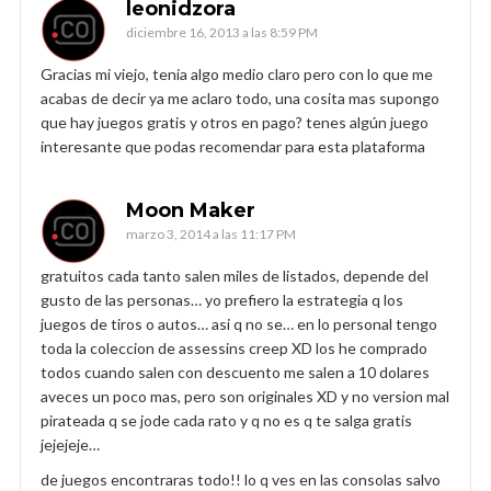
leonidzora
diciembre 16, 2013 a las 8:59 PM
Gracias mi viejo, tenia algo medio claro pero con lo que me
acabas de decir ya me aclaro todo, una cosita mas supongo
que hay juegos gratis y otros en pago? tenes algún juego
interesante que podas recomendar para esta plataforma
Moon Maker
marzo 3, 2014 a las 11:17 PM
gratuitos cada tanto salen miles de listados, depende del
gusto de las personas… yo prefiero la estrategia q los
juegos de tiros o autos… asi q no se… en lo personal tengo
toda la coleccion de assessins creep XD los he comprado
todos cuando salen con descuento me salen a 10 dolares
aveces un poco mas, pero son originales XD y no version mal
pirateada q se jode cada rato y q no es q te salga gratis
jejejeje…
de juegos encontraras todo!! lo q ves en las consolas salvo