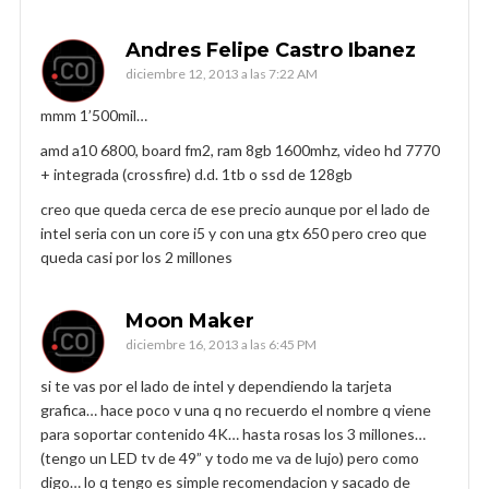
Andres Felipe Castro Ibanez
diciembre 12, 2013 a las 7:22 AM
mmm 1’500mil…
amd a10 6800, board fm2, ram 8gb 1600mhz, video hd 7770
+ integrada (crossfire) d.d. 1tb o ssd de 128gb
creo que queda cerca de ese precio aunque por el lado de
intel seria con un core i5 y con una gtx 650 pero creo que
queda casi por los 2 millones
Moon Maker
diciembre 16, 2013 a las 6:45 PM
si te vas por el lado de intel y dependiendo la tarjeta
grafica… hace poco v una q no recuerdo el nombre q viene
para soportar contenido 4K… hasta rosas los 3 millones…
(tengo un LED tv de 49” y todo me va de lujo) pero como
digo… lo q tengo es simple recomendacion y sacado de