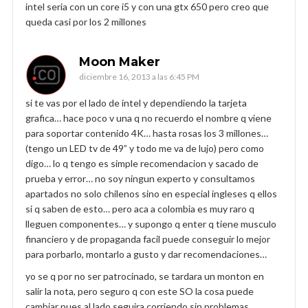
intel seria con un core i5 y con una gtx 650 pero creo que
queda casi por los 2 millones
Moon Maker
diciembre 16, 2013 a las 6:45 PM
si te vas por el lado de intel y dependiendo la tarjeta
grafica… hace poco v una q no recuerdo el nombre q viene
para soportar contenido 4K… hasta rosas los 3 millones…
(tengo un LED tv de 49” y todo me va de lujo) pero como
digo… lo q tengo es simple recomendacion y sacado de
prueba y error… no soy ningun experto y consultamos
apartados no solo chilenos sino en especial ingleses q ellos
si q saben de esto… pero aca a colombia es muy raro q
lleguen componentes… y supongo q enter q tiene musculo
financiero y de propaganda facil puede conseguir lo mejor
para porbarlo, montarlo a gusto y dar recomendaciones…
yo se q por no ser patrocinado, se tardara un monton en
salir la nota, pero seguro q con este SO la cosa puede
cambiar pues al lado seguira corriendo sin problemas