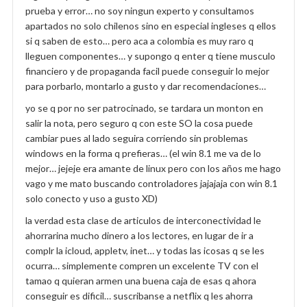
prueba y error… no soy ningun experto y consultamos
apartados no solo chilenos sino en especial ingleses q ellos
si q saben de esto… pero aca a colombia es muy raro q
lleguen componentes… y supongo q enter q tiene musculo
financiero y de propaganda facil puede conseguir lo mejor
para porbarlo, montarlo a gusto y dar recomendaciones…
yo se q por no ser patrocinado, se tardara un monton en
salir la nota, pero seguro q con este SO la cosa puede
cambiar pues al lado seguira corriendo sin problemas
windows en la forma q prefieras… (el win 8.1 me va de lo
mejor… jejeje era amante de linux pero con los años me hago
vago y me mato buscando controladores jajajaja con win 8.1
solo conecto y uso a gusto XD)
la verdad esta clase de articulos de interconectividad le
ahorrarina mucho dinero a los lectores, en lugar de ir a
complr la icloud, appletv, inet… y todas las icosas q se les
ocurra… simplemente compren un excelente TV con el
tamao q quieran armen una buena caja de esas q ahora
conseguir es dificil… suscribanse a netflix q les ahorra