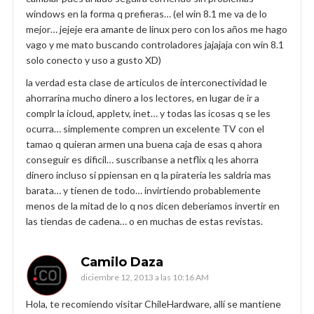
windows en la forma q prefieras… (el win 8.1 me va de lo
mejor… jejeje era amante de linux pero con los años me hago
vago y me mato buscando controladores jajajaja con win 8.1
solo conecto y uso a gusto XD)
la verdad esta clase de articulos de interconectividad le
ahorrarina mucho dinero a los lectores, en lugar de ir a
complr la icloud, appletv, inet… y todas las icosas q se les
ocurra… simplemente compren un excelente TV con el
tamao q quieran armen una buena caja de esas q ahora
conseguir es dificil… suscribanse a netflix q les ahorra
dinero incluso si ppiensan en q la pirateria les saldria mas
barata… y tienen de todo… invirtiendo probablemente
menos de la mitad de lo q nos dicen deberiamos invertir en
las tiendas de cadena… o en muchas de estas revistas.
Camilo Daza
diciembre 12, 2013 a las 10:16 AM
Hola, te recomiendo visitar ChileHardware, allí se mantiene