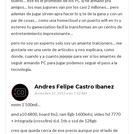
bueno… ese es el promedio de los PC q he armado pra
amigos… los mas jugones van por los casi 2 millones… pero
ademas de jugar sirven apra hacer lo q te de la gana y con un
par de cosas… como una homecloud y un puerto wifi en tv y
estereo tu gamestation facil la transformas en un centro de
entretenimiento impresionante…
pero no soy un experto solo soy un amante traicionero… me
gustaria ver una serie de articulos q nos explicara, como
donde, cuando y a cuanto jejejeje para ver si los amantes de
seguir armando PC para jugar podemos seguir el paso a la
tecnologia.
Andres Felipe Castro Ibanez
diciembre 12, 2013 a las 7:22 AM
mmm 1’500mil…
amd a10 6800, board fm2, ram 8gb 1600mhz, video hd 7770
+ integrada (crossfire) d.d. 1tb o ssd de 128gb
creo que queda cerca de ese precio aunque por el lado de