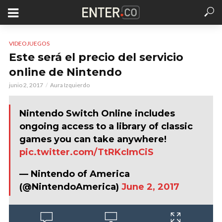
VIDEOJUEGOS
Este será el precio del servicio
online de Nintendo
junio 2, 2017
Aura Izquierdo
Nintendo Switch Online includes
ongoing access to a library of classic
games you can take anywhere!
pic.twitter.com/TtRKcImCiS
— Nintendo of America
(@NintendoAmerica)
June 2, 2017