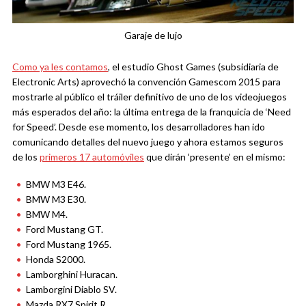
Garaje de lujo
Como ya les contamos
, el estudio Ghost Games (subsidiaria de
Electronic Arts) aprovechó la convención Gamescom 2015 para
mostrarle al público el tráiler definitivo de uno de los videojuegos
más esperados del año: la última entrega de la franquicia de ‘Need
for Speed’. Desde ese momento, los desarrolladores han ido
comunicando detalles del nuevo juego y ahora estamos seguros
de los
primeros 17 automóviles
que dirán ‘presente’ en el mismo:
BMW M3 E46.
BMW M3 E30.
BMW M4.
Ford Mustang GT.
Ford Mustang 1965.
Honda S2000.
Lamborghini Huracan.
Lamborgini Diablo SV.
Mazda RX7 Spirit R.