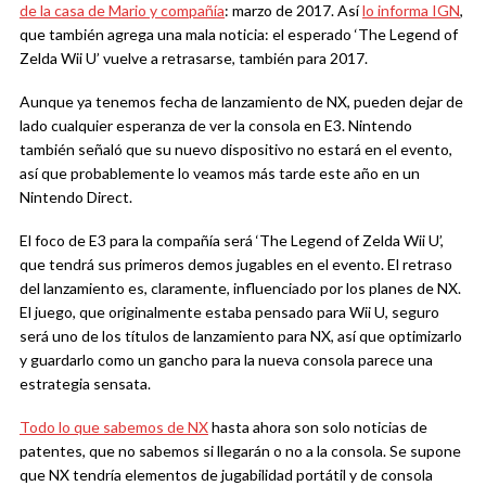
de la casa de Mario y compañía
: marzo de 2017. Así
lo informa IGN
,
que también agrega una mala noticia: el esperado ‘The Legend of
Zelda Wii U’ vuelve a retrasarse, también para 2017.
Aunque ya tenemos fecha de lanzamiento de NX, pueden dejar de
lado cualquier esperanza de ver la consola en E3. Nintendo
también señaló que su nuevo dispositivo no estará en el evento,
así que probablemente lo veamos más tarde este año en un
Nintendo Direct.
El foco de E3 para la compañía será ‘The Legend of Zelda Wii U’,
que tendrá sus primeros demos jugables en el evento. El retraso
del lanzamiento es, claramente, influenciado por los planes de NX.
El juego, que originalmente estaba pensado para Wii U, seguro
será uno de los títulos de lanzamiento para NX, así que optimizarlo
y guardarlo como un gancho para la nueva consola parece una
estrategia sensata.
Todo lo que sabemos de NX
hasta ahora son solo noticias de
patentes, que no sabemos si llegarán o no a la consola. Se supone
que NX tendría elementos de jugabilidad portátil y de consola