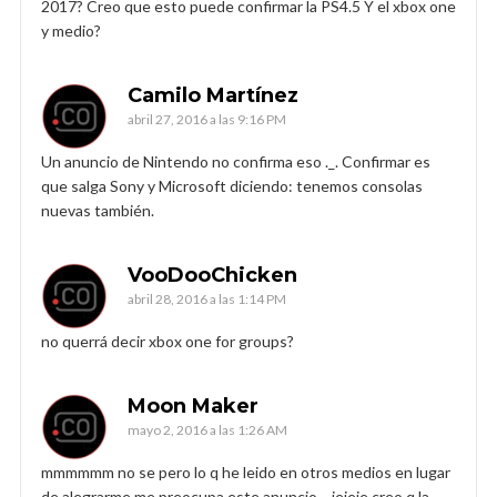
2017? Creo que esto puede confirmar la PS4.5 Y el xbox one
y medio?
Camilo Martínez
abril 27, 2016 a las 9:16 PM
Un anuncio de Nintendo no confirma eso ._. Confirmar es
que salga Sony y Microsoft diciendo: tenemos consolas
nuevas también.
VooDooChicken
abril 28, 2016 a las 1:14 PM
no querrá decir xbox one for groups?
Moon Maker
mayo 2, 2016 a las 1:26 AM
mmmmmm no se pero lo q he leido en otros medios en lugar
de alegrarme me preocupa este anuncio… jejeje creo q la