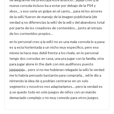
nueva consola incluso ba a estar por debajo de la PS4 y
xbox… y eso seria un golpe en el canto… para mi los errores
de la wiiU fueron de manejo de la imagen publicitaria (de
verdad q no diferencias la wiiU de la wii) y del abandono total
por parte de los creadores de contenidos… junto al retrazo
de los contenidos propios…
en lo personal creo q la wiiU no es una mala consola lo q pasa
es q esta horientada a un nicho muy especifico, pero eso
mismo la hace mas debil frente a los rivale, en lo personal
tengo dos consolas en casa, una pra jugar con la familia, otra
para jugar alone in the dark con mis audifonos puesto
jajajajajaja… pero si no me hubieran relagado la wiiU la verdad
me lo habria pensado bastante para comprarla… wii le dio a
nintendo la idea de q podrian centrarse en un solo
segmento y nosotros nos adaptariamos… pero la verdad es
q se quedo todo en solo juegos de niños con un mando
demaciado complejo y no muy comodo para otros juegos.