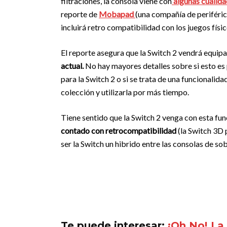
filtraciones, la consola viene con
algunas cualida
reporte de
Mobapad
(una compañía de periféri
incluirá retro compatibilidad con los juegos físic
El reporte asegura que la Switch 2 vendrá equi
actual.
No hay mayores detalles sobre si esto es
para la Switch 2 o si se trata de una funcionalidad
colección y utilizarla por más tiempo.
Tiene sentido que la Switch 2 venga con esta fun
contado con retrocompatibilidad
(la Switch 3D 
ser la Switch un hibrido entre las consolas de so
Te puede interesar:
¡Oh No! La