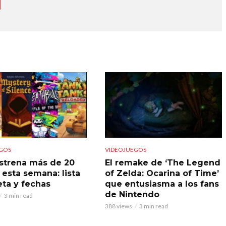
GOS
VIDEOJUEGOS
strena más de 20
El remake de ‘The Legend
 esta semana: lista
of Zelda: Ocarina of Time’
ta y fechas
que entusiasma a los fans
de Nintendo
3 min read
388 views
3 min read