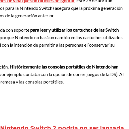
des de vida que son difíciles de ignorar
. Este 29 de abril un
cos para la Nintendo Switch) asegura que la próxima generación
os de la generación anterior.
pada con soporte
para leer y utilizar los cartuchos de las Switch
 porque Nintendo no hará un cambio en los cartuchos utilizados
 con la intención de permitir a las personas el ‘conservar’ su
ción.
Históricamente las consolas portátiles de Nintendo han
por ejemplo contaba con la opción de correr juegos de la DS). Al
bremesa y las consolas portátiles.
 Nintendo Switch 2 podría no ser lanzada