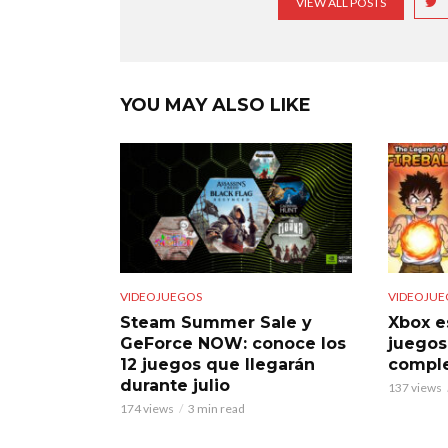
VIEW ALL POSTS
YOU MAY ALSO LIKE
VIDEOJUEGOS
VIDEOJUE
Steam Summer Sale y
Xbox e
GeForce NOW: conoce los
juegos
12 juegos que llegarán
comple
durante julio
137 views
174 views
3 min read