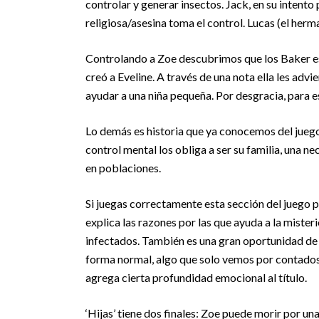
controlar y generar insectos. Jack, en su intent
religiosa/asesina toma el control. Lucas (el herma
Controlando a Zoe descubrimos que los Baker es
creó a Eveline. A través de una nota ella les ad
ayudar a una niña pequeña. Por desgracia, para 
Lo demás es historia que ya conocemos del juego:
control mental los obliga a ser su familia, una n
en poblaciones.
Si juegas correctamente esta sección del juego p
explica las razones por las que ayuda a la mister
infectados. También es una gran oportunidad de 
forma normal, algo que solo vemos por contados s
agrega cierta profundidad emocional al título.
‘Hijas’ tiene dos finales: Zoe puede morir por 