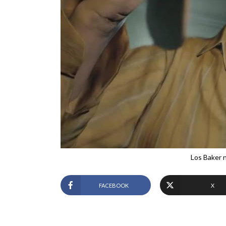
Los Baker 
FACEBOOK
X