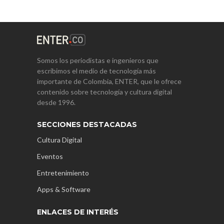
Somos los periodistas e ingenieros que
escribimos el medio de tecnología más
importante de Colombia, ENTER, que le ofrece
contenido sobre tecnología y cultura digital
desde 1996.
SECCIONES DESTACADAS
Cultura Digital
Eventos
Entretenimiento
Apps & Software
ENLACES DE INTERÉS