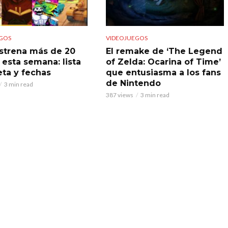
GOS
VIDEOJUEGOS
strena más de 20
El remake de ‘The Legend
 esta semana: lista
of Zelda: Ocarina of Time’
ta y fechas
que entusiasma a los fans
de Nintendo
3 min read
387 views
3 min read