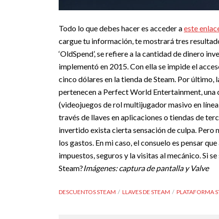
Todo lo que debes hacer es acceder a
este enlac
cargue tu información, te mostrará tres resultado
‘OldSpend’, se refiere a la cantidad de dinero inv
implementó en 2015. Con ella se impide el acceso
cinco dólares en la tienda de Steam.
Por último, 
pertenecen a Perfect World Entertainment, una
(videojuegos de rol multijugador masivo en línea
través de llaves en aplicaciones o tiendas de ter
invertido exista cierta sensación de culpa. Pero 
los gastos. En mi caso, el consuelo es pensar q
impuestos, seguros y la visitas al mecánico.
Si se
Steam?
Imágenes: captura de pantalla y Valve
DESCUENTOS STEAM
LLAVES DE STEAM
PLATAFORMA 