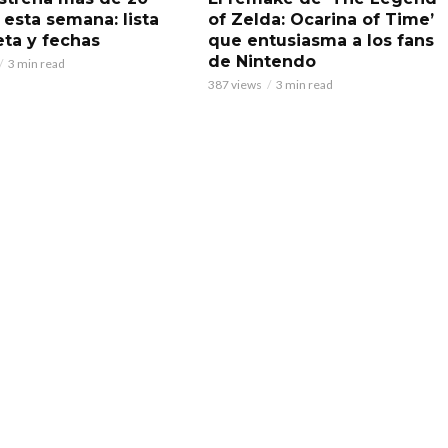
 esta semana: lista
of Zelda: Ocarina of Time’
ta y fechas
que entusiasma a los fans
de Nintendo
3 min read
387 views
3 min read