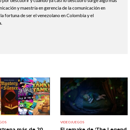
o por descubrir y cuando ya casi lo descubro surge algo más
nicación y maestría en gerencia de la comunicación en
la fortuna de ser el venezolano en Colombia y el
.
GOS
VIDEOJUEGOS
strena más de 20
El remake de ‘The Legend