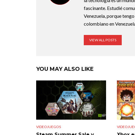
la tecnología es un mund
fascinante. Estudié comu
Venezuela, porque tengo 
colombiano en Venezuela
VIEW ALL POSTS
YOU MAY ALSO LIKE
VIDEOJUEGOS
VIDEOJUE
Steam Summer Sale y
Xbox e