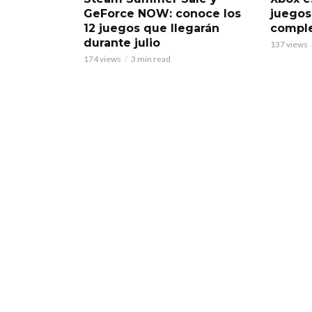
GeForce NOW: conoce los
juegos
12 juegos que llegarán
comple
durante julio
137 views
174 views
3 min read