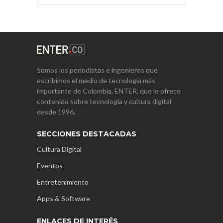
Somos los periodistas e ingenieros que
escribimos el medio de tecnología más
importante de Colombia, ENTER, que le ofrece
contenido sobre tecnología y cultura digital
desde 1996.
SECCIONES DESTACADAS
Cultura Digital
Eventos
Entretenimiento
Apps & Software
ENLACES DE INTERÉS