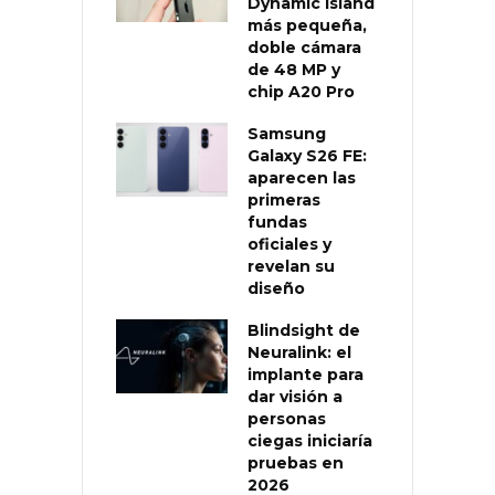
Dynamic Island
más pequeña,
doble cámara
de 48 MP y
chip A20 Pro
Samsung
Galaxy S26 FE:
aparecen las
primeras
fundas
oficiales y
revelan su
diseño
Blindsight de
Neuralink: el
implante para
dar visión a
personas
ciegas iniciaría
pruebas en
2026