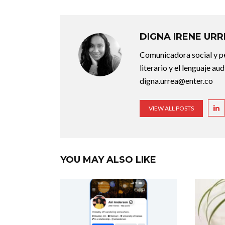
DIGNA IRENE UR
Comunicadora social y pe
literario y el lenguaje au
digna.urrea@enter.co
VIEW ALL POSTS
YOU MAY ALSO LIKE