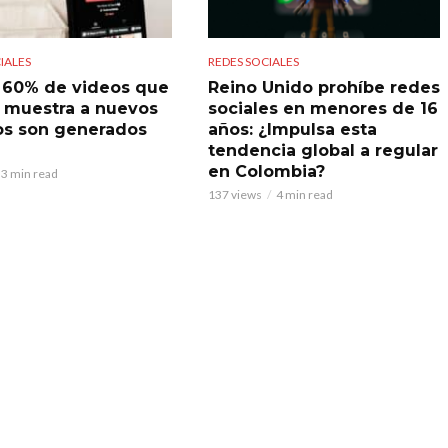
IALES
REDES SOCIALES
l 60% de videos que
Reino Unido prohíbe redes
 muestra a nuevos
sociales en menores de 16
os son generados
años: ¿Impulsa esta
tendencia global a regular
en Colombia?
3 min read
137 views
4 min read