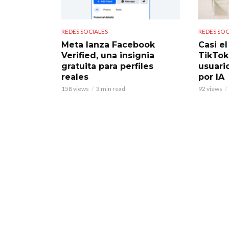
REDES SOCIALES
REDES SOC
Meta lanza Facebook
Casi e
Verified, una insignia
TikTok
gratuita para perfiles
usuari
reales
por IA
158 views
3 min read
92 views