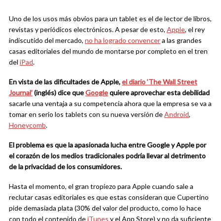
Uno de los usos más obvios para un tablet es el de lector de libros,
revistas y periódicos electrónicos. A pesar de esto,
Apple
, el rey
indiscutido del mercado,
no ha logrado convencer
a las grandes
casas editoriales del mundo de montarse por completo en el tren
del
iPad
.
En vista de las dificultades de Apple,
el diario ‘The Wall Street
Journal’
(inglés) dice que
Google
quiere aprovechar esta debilidad
sacarle una ventaja a su competencia ahora que la empresa se va a
tomar en serio los tablets con su nueva versión de
Android
,
Honeycomb
.
El problema es que la apasionada lucha entre Google y Apple por
el corazón de los medios tradicionales podría llevar al detrimento
de la privacidad de los consumidores.
Hasta el momento, el gran tropiezo para Apple cuando sale a
reclutar casas editoriales es que estas consideran que Cupertino
pide demasiada plata (30% del valor del producto, como lo hace
con todo el contenido de
iTunes
y el App Store) y no da suficiente