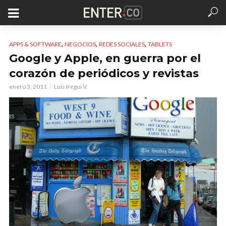
,
,
,
APPS & SOFTWARE
NEGOCIOS
REDES SOCIALES
TABLETS
Google y Apple, en guerra por el
corazón de periódicos y revistas
enero 3, 2011
Luis Iregui V.