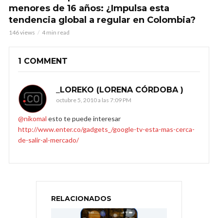
menores de 16 años: ¿Impulsa esta
tendencia global a regular en Colombia?
146 views
4 min read
1 COMMENT
_LOREKO (LORENA CÓRDOBA )
octubre 5, 2010 a las 7:09 PM
@nikomal
esto te puede interesar
http://www.enter.co/gadgets_/google-tv-esta-mas-cerca-
de-salir-al-mercado/
RELACIONADOS