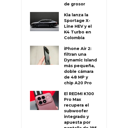
de grosor
Kia lanza la
Sportage X-
Line HEV y el
K4 Turbo en
Colombia
iPhone Air 2:
filtran una
Dynamic Island
más pequeña,
doble cámara
de 48 MP y
chip A20 Pro
El REDMI K100
Pro Max
recupera el
subwoofer
integrado y
apuesta por
pantalla de 185