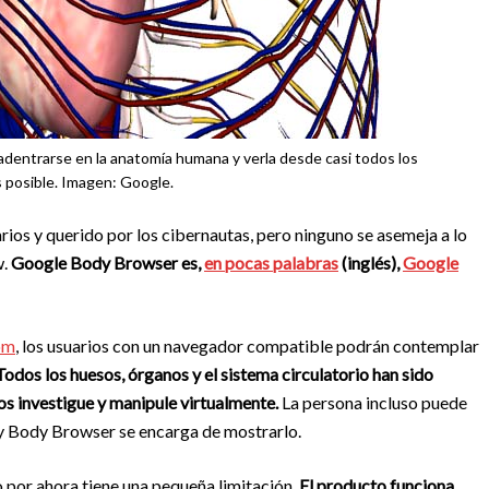
adentrarse en la anatomía humana y verla desde casi todos los
 posible. Imagen: Google.
os y querido por los cibernautas, pero ninguno se asemeja a lo
w.
Google Body Browser es,
en pocas palabras
(inglés),
Google
om
, los usuarios con un navegador compatible podrán contemplar
Todos los hueso
s
, órganos y el sistema circulatorio han sido
os investigue y manipule virtualmente.
La persona incluso puede
a y Body Browser se encarga de mostrarlo.
 por ahora tiene una pequeña limitación.
El pr
o
d
u
c
t
o funciona