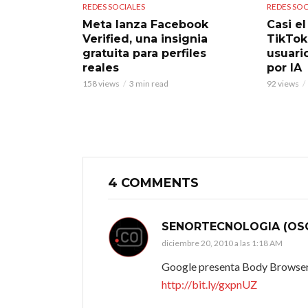
REDES SOCIALES
REDES SOC
Meta lanza Facebook
Casi e
Verified, una insignia
TikTok
gratuita para perfiles
usuari
reales
por IA
158 views
3 min read
92 views
4 COMMENTS
SENORTECNOLOGIA (OSC
diciembre 20, 2010 a las 1:18 AM
Google presenta Body Browser,
http://bit.ly/gxpnUZ