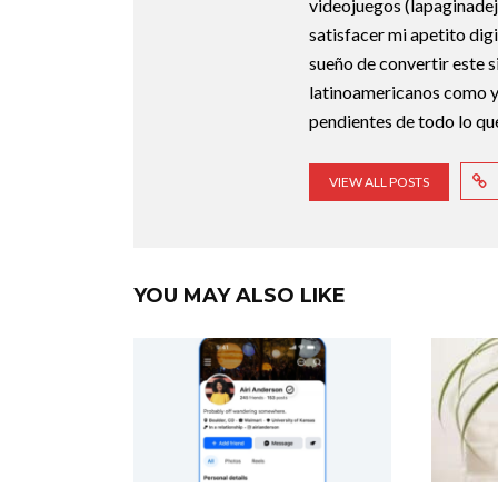
videojuegos (lapaginadej
satisfacer mi apetito dig
sueño de convertir este si
latinoamericanos como yo,
pendientes de todo lo qu
VIEW ALL POSTS
YOU MAY ALSO LIKE