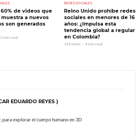
IALES
REDES SOCIALES
l 60% de videos que
Reino Unido prohíbe redes
 muestra a nuevos
sociales en menores de 16
os son generados
años: ¿Impulsa esta
tendencia global a regular
en Colombia?
3 min read
138 views
4 min read
AR EDUARDO REYES )
 para explorar el cuerpo humano en 3D