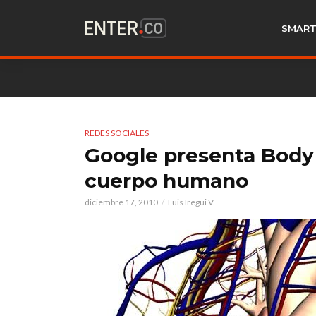
SMART
REDES SOCIALES
Google presenta Body 
cuerpo humano
diciembre 17, 2010
Luis Iregui V.