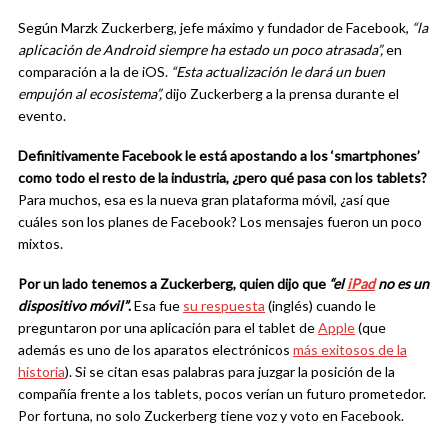
Según Marzk Zuckerberg, jefe máximo y fundador de Facebook,
“la
aplicación de Android siempre ha estado un poco atrasada”,
en
comparación a la de iOS.
“Esta actual
i
zación le dará un buen
empujón al ecosistema”,
dijo Zuckerberg a la prensa durante el
evento.
Definitivamente Facebook le está apostando a los ‘smartphones’
como todo el resto de la industria, ¿pero qué pasa con los tablets?
Para muchos, esa es la nueva gran plataforma móvil, ¿así que
cuáles son los planes de Facebook? Los mensajes fueron un poco
mixtos.
Por un lado tenemos a Zuckerberg, quien dijo que
“el
iPad
no es un
dispositivo móvil”
.
Esa fue
su respuesta
(inglés) cuando le
preguntaron por una aplicación para el tablet de
Apple
(que
además es uno de los aparatos electrónicos
más exitosos de la
historia
). Si se citan esas palabras para juzgar la posición de la
compañía frente a los tablets, pocos verían un futuro prometedor.
Por fortuna, no solo Zuckerberg tiene voz y voto en Facebook.