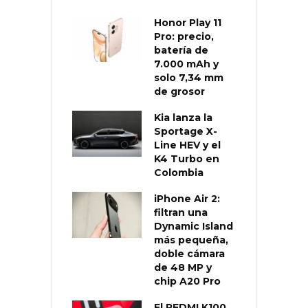
Honor Play 11
Pro: precio,
batería de
7.000 mAh y
solo 7,34 mm
de grosor
Kia lanza la
Sportage X-
Line HEV y el
K4 Turbo en
Colombia
iPhone Air 2:
filtran una
Dynamic Island
más pequeña,
doble cámara
de 48 MP y
chip A20 Pro
El REDMI K100