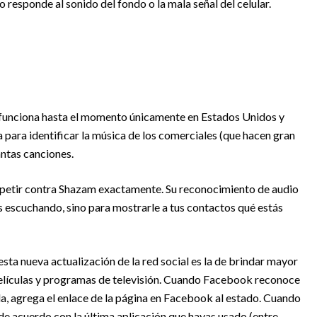
 responde al sonido del fondo o la mala señal del celular.
 funciona hasta el momento únicamente en Estados Unidos y
a para identificar la música de los comerciales (que hacen gran
antas canciones.
etir contra Shazam exactamente. Su reconocimiento de audio
s escuchando, sino para mostrarle a tus contactos qué estás
sta nueva actualización de la red social es la de brindar mayor
 películas y programas de televisión. Cuando Facebook reconoce
la, agrega el enlace de la página en Facebook al estado. Cuando
e acuerdo con la última aplicación que hayas usado (entre