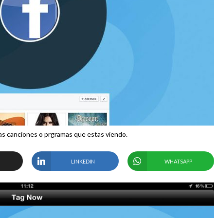
las canciones o prgramas que estas viendo.
LINKEDIN
WHATSAPP