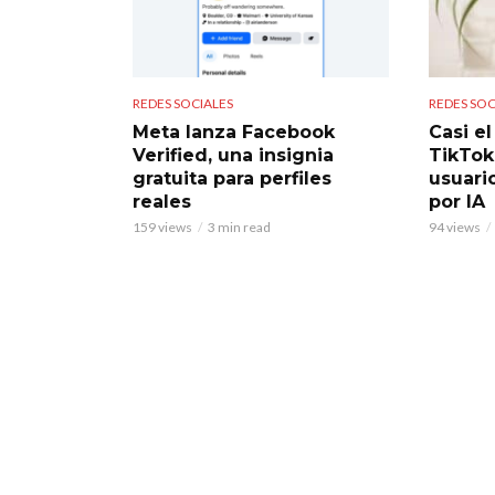
REDES SOCIALES
REDES SOC
Meta lanza Facebook
Casi e
Verified, una insignia
TikTok
gratuita para perfiles
usuari
reales
por IA
159 views
3 min read
94 views