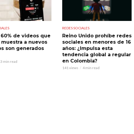
IALES
REDES SOCIALES
l 60% de videos que
Reino Unido prohíbe redes
 muestra a nuevos
sociales en menores de 16
os son generados
años: ¿Impulsa esta
tendencia global a regular
en Colombia?
3 min read
141 views
4 min read