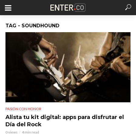
TAG - SOUNDHOUND
PASIÓN CON HONOR
Alista tu kit digital: apps para disfrutar el
Día del Rock
0 views
4 min read