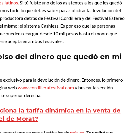
s latinos.
Si tú fuiste uno de los asistentes a los que les quedó
amos todo lo que debes saber para solicitar la devolución del
 productora detrás de Festival Cordillera y del Festival Estéreo
l mismo: el sistema Cashless. Es por eso que las personas
que pueden recargar desde 10 mil pesos hasta el monto que
ue se acepta en ambos festivales.
olso del dinero que quedó en mi
e exclusivo para la devolución de dinero. Entonces, lo primero
ágina web
www.cordillerafestival.com
y buscar la sección
rte superior derecha.
iona la tarifa dinámica en la venta de
el de Morat?
do importante en estos festivales de
música.
Te pedirá que