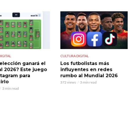
IGITAL
CULTURA DIGITAL
elección ganará el
Los futbolistas más
l 2026? Este juego
influyentes en redes
stagram para
rumbo al Mundial 2026
irlo
372 views
3 min read
3 min read