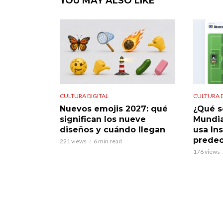
YOU MAY ALSO LIKE
CULTURA DIGITAL
CULTURA D
Nuevos emojis 2027: qué
¿Qué s
significan los nueve
Mundia
diseños y cuándo llegan
usa In
predec
221 views
6 min read
176 views