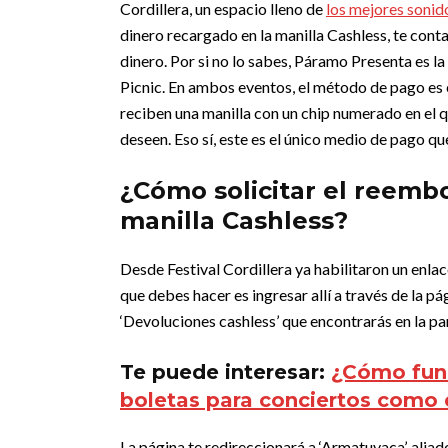
Cordillera, un espacio lleno de
los mejores sonido
dinero recargado en la manilla Cashless, te cont
dinero.
Por si no lo sabes, Páramo Presenta es la
Picnic. En ambos eventos, el método de pago es e
reciben una manilla con un chip numerado en el 
deseen. Eso sí, este es el único medio de pago q
¿Cómo solicitar el reemb
manilla Cashless?
Desde Festival Cordillera ya habilitaron un enlac
que debes hacer es ingresar allí a través de la p
‘Devoluciones cashless’ que encontrarás en la pa
Te puede interesar:
¿Cómo func
boletas para conciertos como 
La página te redireccionará a ‘Armatuvaca’, alia