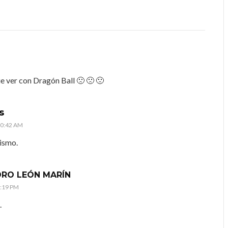
S
que ver con Dragón Ball 🙁 🙁 🙁
s
10:42 AM
mismo.
DRO LEÓN MARÍN
1:19 PM
.