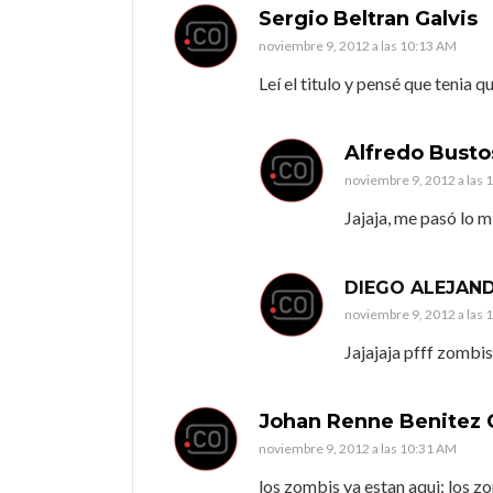
Sergio Beltran Galvis
noviembre 9, 2012 a las 10:13 AM
Leí el titulo y pensé que tenia 
Alfredo Busto
noviembre 9, 2012 a las 
Jajaja, me pasó lo 
DIEGO ALEJAN
noviembre 9, 2012 a las 
Jajajaja pfff zombis
Johan Renne Benitez 
noviembre 9, 2012 a las 10:31 AM
los zombis ya estan aqui: los zo