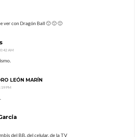
que ver con Dragón Ball 🙁 🙁 🙁
s
10:42 AM
mismo.
DRO LEÓN MARÍN
1:19 PM
.
Garcia
mbis del BB, del celular, de la TV