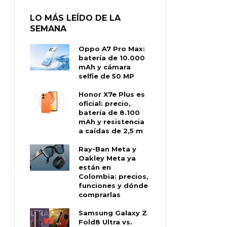
LO MÁS LEÍDO DE LA
SEMANA
Oppo A7 Pro Max:
batería de 10.000
mAh y cámara
selfie de 50 MP
Honor X7e Plus es
oficial: precio,
batería de 8.100
mAh y resistencia
a caídas de 2,5 m
Ray-Ban Meta y
Oakley Meta ya
están en
Colombia: precios,
funciones y dónde
comprarlas
Samsung Galaxy Z
Fold8 Ultra vs.