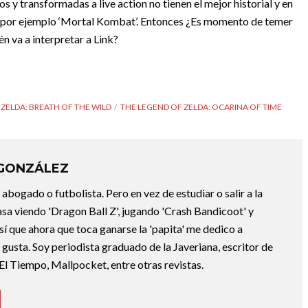
os y transformadas a live action no tienen el mejor historial y en
o por ejemplo ‘Mortal Kombat’. Entonces ¿Es momento de temer
én va a interpretar a Link?
ZELDA: BREATH OF THE WILD
THE LEGEND OF ZELDA: OCARINA OF TIME
 GONZÁLEZ
abogado o futbolista. Pero en vez de estudiar o salir a la
asa viendo 'Dragon Ball Z', jugando 'Crash Bandicoot' y
sí que ahora que toca ganarse la 'papita' me dedico a
e gusta. Soy periodista graduado de la Javeriana, escritor de
El Tiempo, Mallpocket, entre otras revistas.