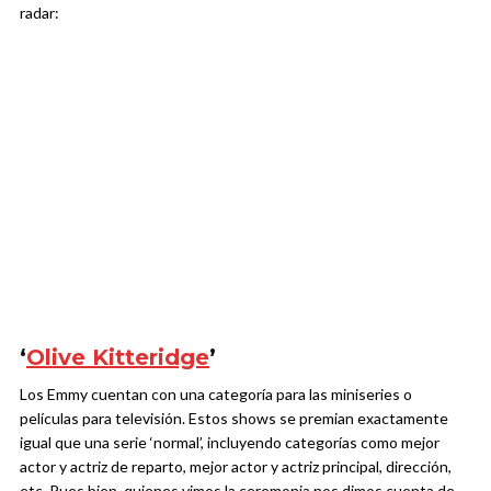
radar:
‘
Olive Kitteridge
’
Los Emmy cuentan con una categoría para las miniseries o
películas para televisión. Estos shows se premian exactamente
igual que una serie ‘normal’, incluyendo categorías como mejor
actor y actriz de reparto, mejor actor y actriz principal, dirección,
etc. Pues bien, quienes vimos la ceremonia nos dimos cuenta de