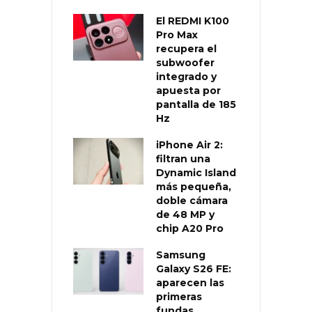
El REDMI K100
Pro Max
recupera el
subwoofer
integrado y
apuesta por
pantalla de 185
Hz
iPhone Air 2:
filtran una
Dynamic Island
más pequeña,
doble cámara
de 48 MP y
chip A20 Pro
Samsung
Galaxy S26 FE:
aparecen las
primeras
fundas