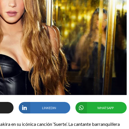
LINKEDIN
WHATSAPP
hakira en su icónica canción ‘Suerte’. La cantante barranquillera