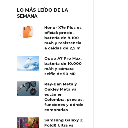
LO MÁS LEÍDO DE LA
SEMANA
Honor X7e Plus es
oficial: precio,
batería de 8.100
mAh y resistencia
a caídas de 2,5 m
Oppo A7 Pro Max:
batería de 10.000
mAh y cámara
selfie de 50 MP
Ray-Ban Meta y
Oakley Meta ya
están en
Colombia: precios,
funciones y dónde
comprarlas
Samsung Galaxy Z
Fold8 Ultra vs.