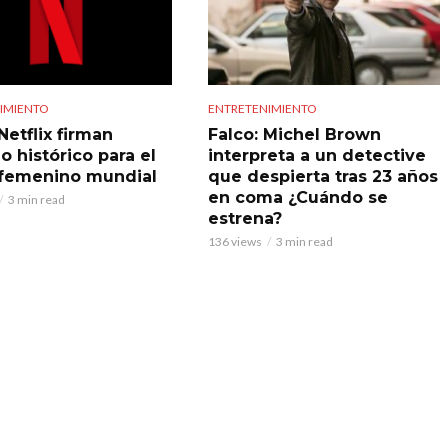
IMIENTO
ENTRETENIMIENTO
Netflix firman
Falco: Michel Brown
o histórico para el
interpreta a un detective
 femenino mundial
que despierta tras 23 años
en coma ¿Cuándo se
3 min read
estrena?
136 views
3 min read