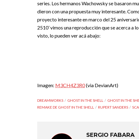
series. Los hermanos Wachowsky se basaron mucho e
dieron con una propuesta muy interesante. Com
proyecto interesante en marco del 25 aniversario
2510’ vimos una reproducción que se acerca a lo qu
visto, lo pueden ver acá abajo:
Imagen:
M3CH4Z3R0
(via DevianArt)
DREAMWORKS
GHOST IN THE SHELL
GHOST IN THE SHE
REMAKE DE GHOST IN THE SHELL
RUPERT SANDERS
SCA
SERGIO FABARA