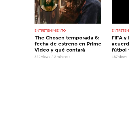
ENTRETENIMIENTO
ENTRETEN
The Chosen temporada 6:
FIFA y 
fecha de estreno en Prime
acuerd
Video y qué contará
fútbol
352 views
2 min read
187 views