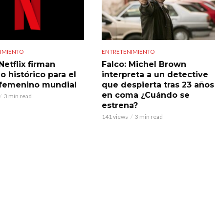
IMIENTO
ENTRETENIMIENTO
Netflix firman
Falco: Michel Brown
o histórico para el
interpreta a un detective
 femenino mundial
que despierta tras 23 años
en coma ¿Cuándo se
3 min read
estrena?
141 views
3 min read