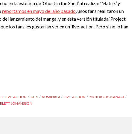
n la estética de ‘Ghost in the Shell’ al realizar ‘Matrix’ y
o
reportamos en mayo del año pasado
, unos fans realizaron un
 del lanzamiento del manga, y en esta versión titulada ‘Project
e los fans les gustarían ver en un ‘live-action’. Pero si no lo han
LL LIVE-ACTION
GITS
KUSANAGI
LIVE-ACTION
MOTOKO KUSANAGI
RLETT JOHANSSON