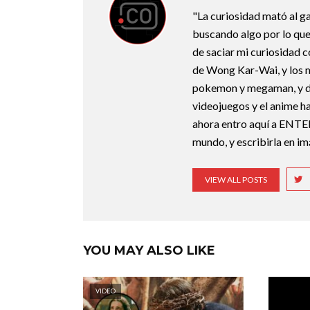
"La curiosidad mató al g
buscando algo por lo que
de saciar mi curiosidad 
de Wong Kar-Wai, y los 
pokemon y megaman, y deb
videojuegos y el anime ha
ahora entro aquí a ENTE
mundo, y escribirla en i
VIEW ALL POSTS
YOU MAY ALSO LIKE
VIDEO