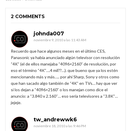
2 COMMENTS
johnda007
noviembre 9, 2010 a las 11:43 AM
Recuerdo que hace algunos meses en el último CES,
Panasonic ya había anunciado algún televisor con resolución
“4K” (el de ellos manejaba “4096×2160” de resolución, por
eso el término “4K”….4 mil??…). que bueno que ya los estén
mencionando más y más….. por ahí Sharp, Sony y otros como
que han sacado algo también de “4K” en TVs… hay que ver
si los dejan a “4096×2160” o los manejan como dice el
anuncio: a “3.840 x 2.160″… eso sería televisores a “3.8K”…
jejeje.
tw_andrewwk6
noviembre 18, 2010 a las 9:46 PM