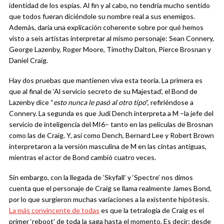
identidad de los espías. Al fin y al cabo, no tendría mucho sentido
que todos fueran diciéndole su nombre real a sus enemigos.
Además, daría una explicación coherente sobre por qué hemos
visto a seis artistas interpretar al mismo personaje: Sean Connery,
George Lazenby, Roger Moore, Timothy Dalton, Pierce Brosnan y
Daniel Craig.
Hay dos pruebas que mantienen viva esta teoría. La primera es
que al final de ‘Al servicio secreto de su Majestad’, el Bond de
Lazenby dice “
esto nunca le pasó al otro tipo
”, refiriéndose a
Connery. La segunda es que Judi Dench interpreta a M –la jefe del
servicio de inteligencia del MI6– tanto en las películas de Brosnan
como las de Craig. Y, así como Dench, Bernard Lee y Robert Brown
interpretaron a la versión masculina de M en las cintas antiguas,
mientras el actor de Bond cambió cuatro veces.
Sin embargo, con la llegada de ‘Skyfall’ y ‘Spectre’ nos dimos
cuenta que el personaje de Craig se llama realmente James Bond,
por lo que surgieron muchas variaciones a la existente hipótesis.
La más convincente de todas
es que la tetralogía de Craig es el
primer ‘reboot’ de toda la saga hasta el momento. Es decir: desde