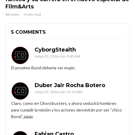
Film&Arts
88 views
3 min read
5 COMMENTS
CyborgStealth
mayo 23, 2016 a las 9:43 AM
El proximo Bond deberia ser mujer.
Duber Jair Rocha Botero
mayo 23, 2016 a las 11:16 AM
Claro, como en Ghostbusters, y ahora seducirá hombres
para cumplir la misión y los actores desvivirán por ser “chico
Bond”, jajaja
Fabian Castro