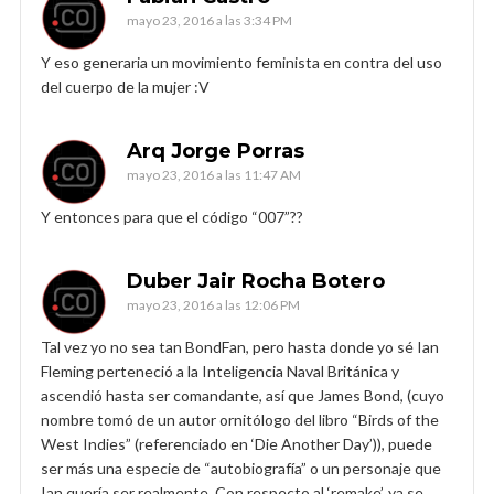
mayo 23, 2016 a las 3:34 PM
Y eso generaria un movimiento feminista en contra del uso
del cuerpo de la mujer :V
Arq Jorge Porras
mayo 23, 2016 a las 11:47 AM
Y entonces para que el código “007”??
Duber Jair Rocha Botero
mayo 23, 2016 a las 12:06 PM
Tal vez yo no sea tan BondFan, pero hasta donde yo sé Ian
Fleming perteneció a la Inteligencia Naval Británica y
ascendió hasta ser comandante, así que James Bond, (cuyo
nombre tomó de un autor ornitólogo del libro “Birds of the
West Indies” (referenciado en ‘Die Another Day’)), puede
ser más una especie de “autobiografía” o un personaje que
Ian quería ser realmente. Con respecto al ‘remake’, ya se