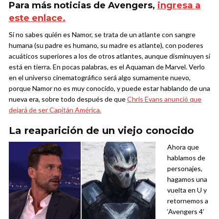
Para más noticias de Avengers,
ingresa a
este enlace.
Si no sabes quién es Namor, se trata de un atlante con sangre
humana (su padre es humano, su madre es atlante), con poderes
acuáticos superiores a los de otros atlantes, aunque disminuyen si
está en tierra. En pocas palabras, es el Aquaman de Marvel. Verlo
en el universo cinematográfico será algo sumamente nuevo,
porque Namor no es muy conocido, y puede estar hablando de una
nueva era, sobre todo después de que
Chris Evans anunció que
dejará de ser Capitán América.
La reaparición de un viejo conocido
Ahora que
hablamos de
personajes,
hagamos una
vuelta en U y
retornemos a
‘Avengers 4’