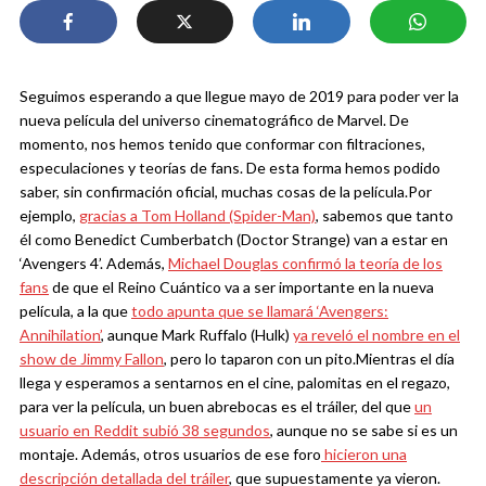
Seguimos esperando a que llegue mayo de 2019 para poder ver la
nueva película del universo cinematográfico de Marvel. De
momento, nos hemos tenido que conformar con filtraciones,
especulaciones y teorías de fans. De esta forma hemos podido
saber, sin confirmación oficial, muchas cosas de la película.
Por
ejemplo,
gracias a Tom Holland (Spider-Man)
, sabemos que tanto
él como Benedict Cumberbatch (Doctor Strange) van a estar en
‘Avengers 4’. Además,
Michael Douglas confirmó la teoría de los
fans
de que el Reino Cuántico va a ser importante en la nueva
película, a la que
todo apunta que se llamará ‘Avengers:
Annihilation’
, aunque Mark Ruffalo (Hulk)
ya reveló el nombre en el
show de Jimmy Fallon
, pero lo taparon con un pito.
Mientras el día
llega y esperamos a sentarnos en el cine, palomitas en el regazo,
para ver la película, un buen abrebocas es el tráiler, del que
un
usuario en Reddit subió 38 segundos
, aunque no se sabe si es un
montaje. Además, otros usuarios de ese foro
hicieron una
descripción detallada del tráiler
, que supuestamente ya vieron.