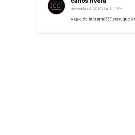
carlos rivera
noviembre 6, 2014 a las 1:44 PM
y que de la trama??? sera que s