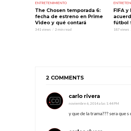
ENTRETENIMIENTO
ENTRETEN
The Chosen temporada 6:
FIFA y 
fecha de estreno en Prime
acuerd
Video y qué contará
fútbol
341 views
2 min read
187 views
2 COMMENTS
carlo rivera
noviembre 6, 2014 a las 1:44 PM
y que de la trama??? sera que s