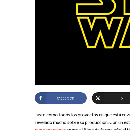
FACEBOOK
X
Justo como todos los proyectos en que está env
revelado mucho sobre su producción. Con un est
que conocemos
sobre el filme de forma oficial t