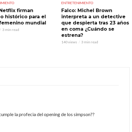
IMIENTO
ENTRETENIMIENTO
Netflix firman
Falco: Michel Brown
o histórico para el
interpreta a un detective
 femenino mundial
que despierta tras 23 años
en coma ¿Cuándo se
3 min read
estrena?
140 views
3 min read
 cumple la profecia del opening de los simpson??