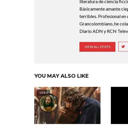
literatura de ciencia fic
Básicamente amante ciego 
terribles. Profesional en
Grancolombiano, he cola
Diario ADN y RCN Televi
VIEW ALL POSTS
YOU MAY ALSO LIKE
VIDEO