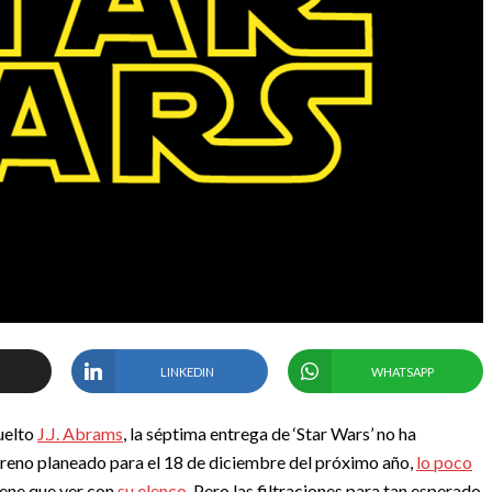
LINKEDIN
WHATSAPP
uelto
J.J. Abrams
, la séptima entrega de ‘Star Wars’ no ha
reno planeado para el 18 de diciembre del próximo año,
lo poco
iene que ver con
su elenco
. Pero las filtraciones para tan esperado