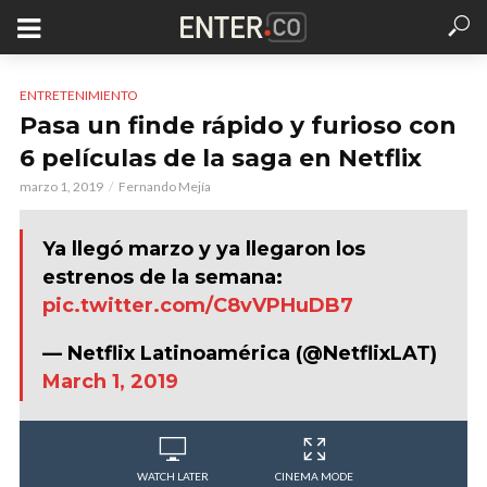
ENTRETENIMIENTO
Pasa un finde rápido y furioso con
6 películas de la saga en Netflix
marzo 1, 2019
Fernando Mejía
Ya llegó marzo y ya llegaron los
estrenos de la semana:
pic.twitter.com/C8vVPHuDB7
— Netflix Latinoamérica (@NetflixLAT)
March 1, 2019
WATCH LATER
CINEMA MODE