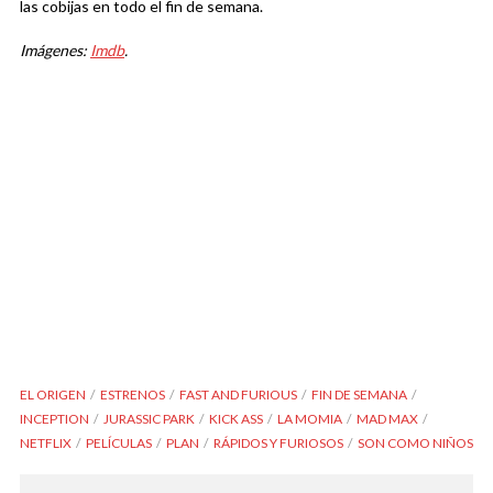
las cobijas en todo el fin de semana.
Imágenes:
Imdb
.
EL ORIGEN
ESTRENOS
FAST AND FURIOUS
FIN DE SEMANA
INCEPTION
JURASSIC PARK
KICK ASS
LA MOMIA
MAD MAX
NETFLIX
PELÍCULAS
PLAN
RÁPIDOS Y FURIOSOS
SON COMO NIÑOS