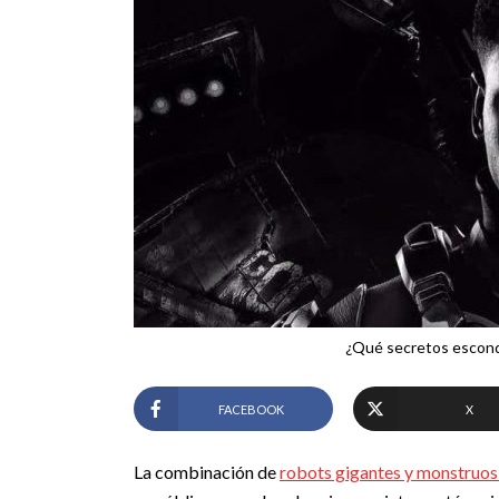
¿Qué secretos esconde
FACEBOOK
X
La combinación de
robots gigantes y monstruos