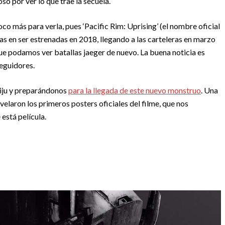
so por ver lo que trae la secuela.
co más para verla, pues ‘Pacific Rim: Uprising’ (el nombre oficial
las en ser estrenadas en 2018, llegando a las carteleras en marzo
que podamos ver batallas jaeger de nuevo. La buena noticia es
seguidores.
aiju y preparándonos
para la llegada de este nuevo monstruo
. Una
revelaron los primeros posters oficiales del filme, que nos
está película.