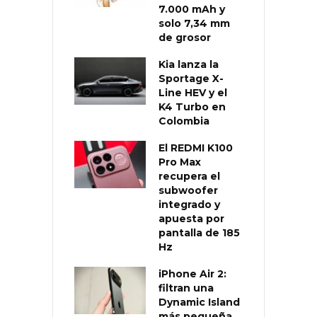
7.000 mAh y
solo 7,34 mm
de grosor
Kia lanza la
Sportage X-
Line HEV y el
K4 Turbo en
Colombia
El REDMI K100
Pro Max
recupera el
subwoofer
integrado y
apuesta por
pantalla de 185
Hz
iPhone Air 2:
filtran una
Dynamic Island
más pequeña,