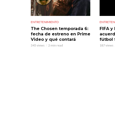
ENTRETENIMIENTO
ENTRETEN
The Chosen temporada 6:
FIFA y 
fecha de estreno en Prime
acuerd
Video y qué contará
fútbol
345 views
2 min read
187 views