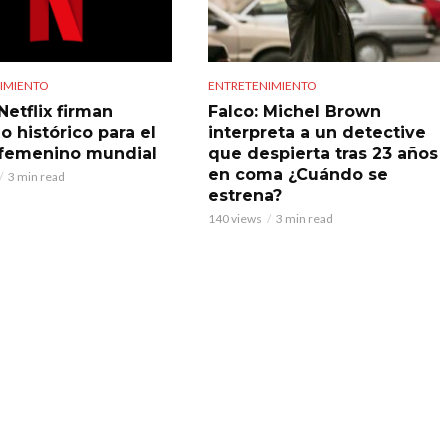
IMIENTO
ENTRETENIMIENTO
Netflix firman
Falco: Michel Brown
o histórico para el
interpreta a un detective
 femenino mundial
que despierta tras 23 años
en coma ¿Cuándo se
3 min read
estrena?
140 views
3 min read