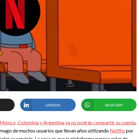
LINKEDIN
WHATSAPP
México, Colombia y Argentina ya no podrán compartir su cuenta
.
tómago de muchos usuarios que llevan años utilizando
Netflix
por
lar su servicio. La cosa es que la plataforma parece estar de