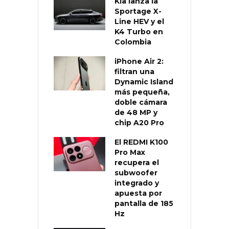
Kia lanza la
Sportage X-
Line HEV y el
K4 Turbo en
Colombia
iPhone Air 2:
filtran una
Dynamic Island
más pequeña,
doble cámara
de 48 MP y
chip A20 Pro
El REDMI K100
Pro Max
recupera el
subwoofer
integrado y
apuesta por
pantalla de 185
Hz