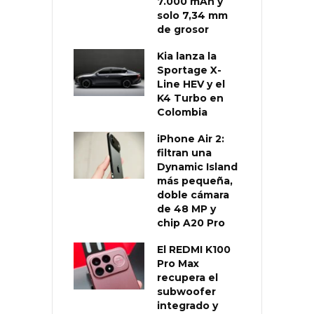
7.000 mAh y
solo 7,34 mm
de grosor
Kia lanza la
Sportage X-
Line HEV y el
K4 Turbo en
Colombia
iPhone Air 2:
filtran una
Dynamic Island
más pequeña,
doble cámara
de 48 MP y
chip A20 Pro
El REDMI K100
Pro Max
recupera el
subwoofer
integrado y