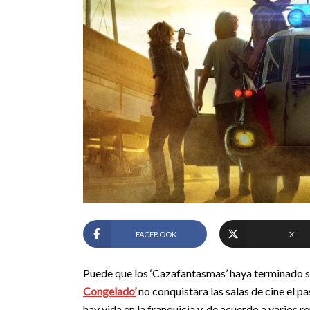
FACEBOOK
X
Puede que los ‘Cazafantasmas’ haya terminado su
Congelado’
no conquistara las salas de cine el 
hay vida en la franquicia y, de acuerdo a varios r