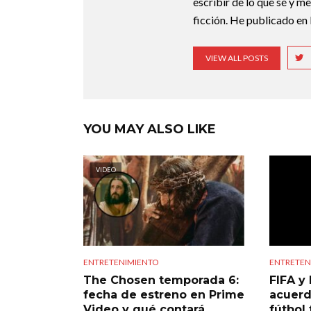
escribir de lo que sé y m
ficción. He publicado en 
VIEW ALL POSTS
YOU MAY ALSO LIKE
VIDEO
ENTRETENIMIENTO
ENTRETEN
The Chosen temporada 6:
FIFA y 
fecha de estreno en Prime
acuerd
Video y qué contará
fútbol