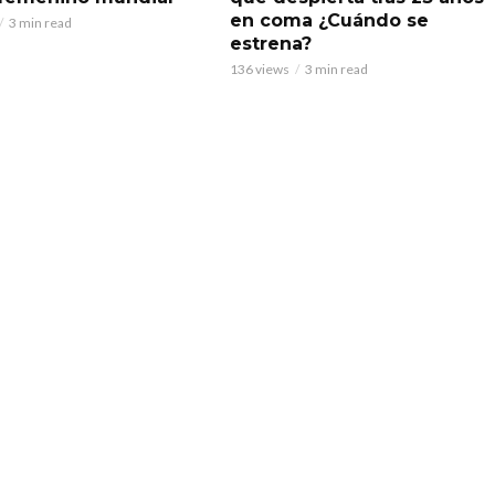
en coma ¿Cuándo se
3 min read
estrena?
136 views
3 min read