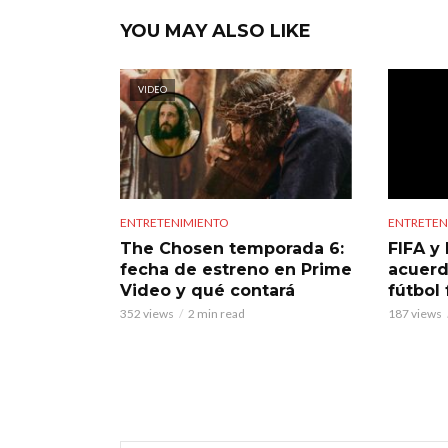
YOU MAY ALSO LIKE
VIDEO
ENTRETENIMIENTO
ENTRETEN
The Chosen temporada 6:
FIFA y 
fecha de estreno en Prime
acuerd
Video y qué contará
fútbol
352 views
2 min read
187 views