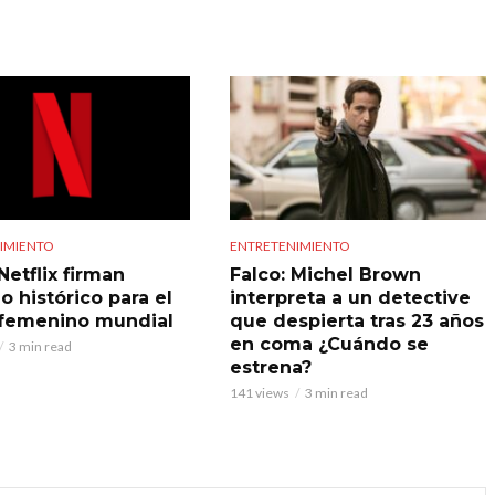
IMIENTO
ENTRETENIMIENTO
Netflix firman
Falco: Michel Brown
o histórico para el
interpreta a un detective
 femenino mundial
que despierta tras 23 años
en coma ¿Cuándo se
3 min read
estrena?
141 views
3 min read