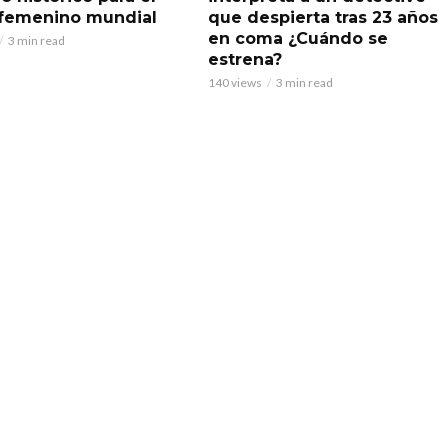
 femenino mundial
que despierta tras 23 años
en coma ¿Cuándo se
3 min read
estrena?
140 views
3 min read