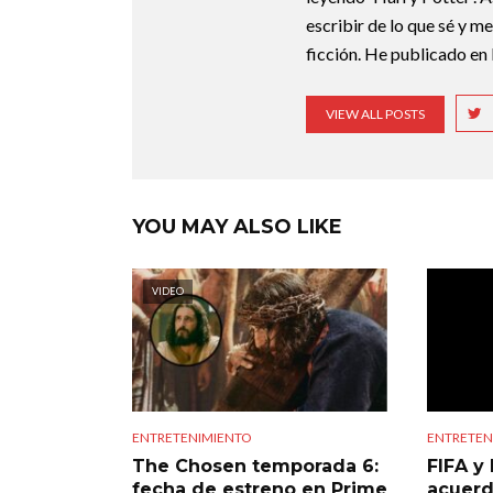
escribir de lo que sé y m
ficción. He publicado en 
VIEW ALL POSTS
YOU MAY ALSO LIKE
VIDEO
ENTRETENIMIENTO
ENTRETEN
The Chosen temporada 6:
FIFA y 
fecha de estreno en Prime
acuerd