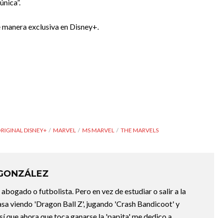
única”.
e manera exclusiva en Disney+.
RIGINAL DISNEY+
MARVEL
MS MARVEL
THE MARVELS
 GONZÁLEZ
abogado o futbolista. Pero en vez de estudiar o salir a la
asa viendo 'Dragon Ball Z', jugando 'Crash Bandicoot' y
sí que ahora que toca ganarse la 'papita' me dedico a