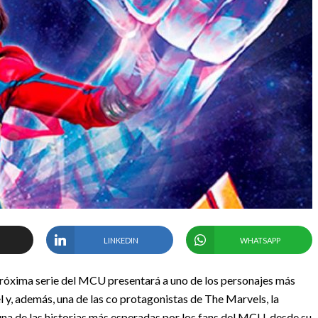
LINKEDIN
WHATSAPP
próxima serie del MCU presentará a uno de los personajes más
 y, además, una de las co protagonistas de The Marvels, la
na de las historias más esperadas por los fans del MCU, desde su