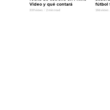
Video y qué contará
fútbol
339 views
2 min read
186 views