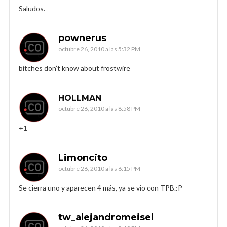
Saludos.
pownerus
octubre 26, 2010 a las 5:32 PM
bitches don’t know about frostwire
HOLLMAN
octubre 26, 2010 a las 8:58 PM
+1
Limoncito
octubre 26, 2010 a las 6:15 PM
Se cierra uno y aparecen 4 más, ya se vio con TPB.:P
tw_alejandromeisel