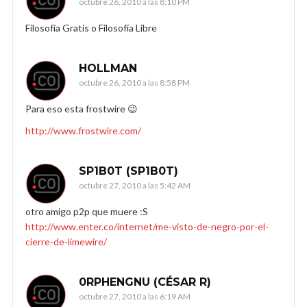
octubre 26, 2010 a las 8:10 PM
Filosofía Gratis o Filosofía Libre
HOLLMAN
octubre 26, 2010 a las 8:58 PM
Para eso esta frostwire 😉
http://www.frostwire.com/
SP1B0T (SP1B0T)
octubre 27, 2010 a las 5:42 AM
otro amigo p2p que muere :S
http://www.enter.co/internet/me-visto-de-negro-por-el-
cierre-de-limewire/
0RPHENGNU (CÉSAR R)
octubre 27, 2010 a las 6:19 AM