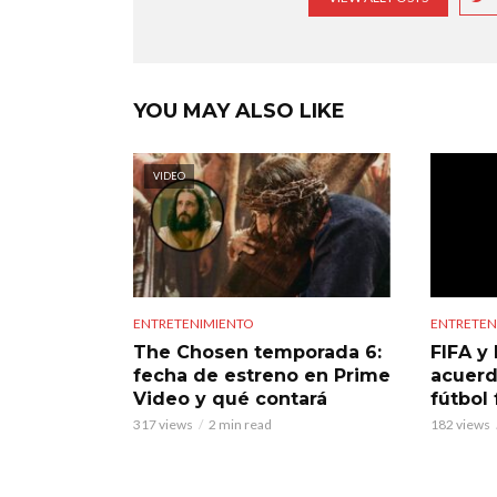
YOU MAY ALSO LIKE
VIDEO
ENTRETENIMIENTO
ENTRETEN
The Chosen temporada 6:
FIFA y 
fecha de estreno en Prime
acuerd
Video y qué contará
fútbol
317 views
2 min read
182 views