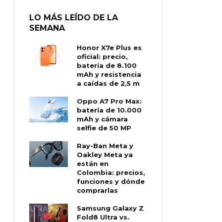
LO MÁS LEÍDO DE LA
SEMANA
Honor X7e Plus es
oficial: precio,
batería de 8.100
mAh y resistencia
a caídas de 2,5 m
Oppo A7 Pro Max:
batería de 10.000
mAh y cámara
selfie de 50 MP
Ray-Ban Meta y
Oakley Meta ya
están en
Colombia: precios,
funciones y dónde
comprarlas
Samsung Galaxy Z
Fold8 Ultra vs.