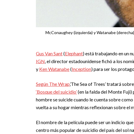
McConaughey (izquierda) y Watanabe (derecha) 
Gus Van Sant
(
Elephant
) está trabajando en un 
IGN
, el director estadounidense fichó a los no
y
Ken Watanabe
(
Inception
) para ser los protag
Según The Wrap
,’The Sea of Trees’ tratará sob
‘Bosque del suicidio’
(en la falda del Monte Fuji)
hombre se suicide cuando le cuenta sobre como
vuelta a su hogar mientras reflexionan sobre el 
El nombre de la película puede ser un indicio qu
centro más popular de suicidio del país del sol n