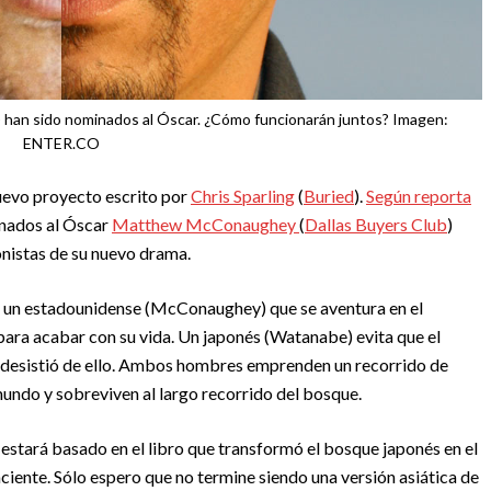
han sido nominados al Óscar. ¿Cómo funcionarán juntos? Imagen:
ENTER.CO
nuevo proyecto escrito por
Chris Sparling
(
Buried
).
Según reporta
minados al Óscar
Matthew McConaughey
(
Dallas Buyers Club
)
onistas de su nuevo drama.
re un estadounidense (McConaughey) que se aventura en el
 para acabar con su vida. Un japonés (Watanabe) evita que el
 desistió de ello. Ambos hombres emprenden un recorrido de
mundo y sobreviven al largo recorrido del bosque.
e estará basado en el libro que transformó el bosque japonés en el
aciente. Sólo espero que no termine siendo una versión asiática de