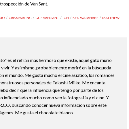
introspección de Van Sant.
DIO
CRIS SPARLING
GUS VAN SANT
IGN
KEN WATANABE
MATTHEW
ato" es el refrán más hermoso que existe, aquel gato murió
 vivir. Y así mismo, probablemente moriré en la búsqueda
con el mundo. Me gusta mucho el cine asiático, los romances
monstruosos personajes de Takashi Miike. Me encanta
o decir que la influencia que tengo por parte de los
n influenciado mucho como veo la fotografía y el cine. Y
R.CO, buscando conocer nueva información sobre este
mágenes. Me gusta el chocolate blanco.