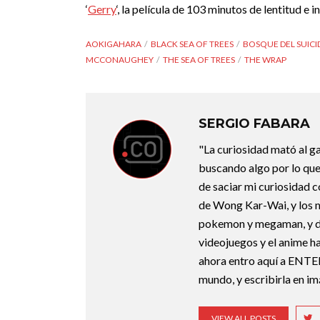
‘
Gerry
‘, la película de 103 minutos de lentitud e 
AOKIGAHARA
BLACK SEA OF TREES
BOSQUE DEL SUICI
MCCONAUGHEY
THE SEA OF TREES
THE WRAP
SERGIO FABARA
"La curiosidad mató al g
buscando algo por lo que
de saciar mi curiosidad 
de Wong Kar-Wai, y los 
pokemon y megaman, y deb
videojuegos y el anime ha
ahora entro aquí a ENTE
mundo, y escribirla en i
VIEW ALL POSTS